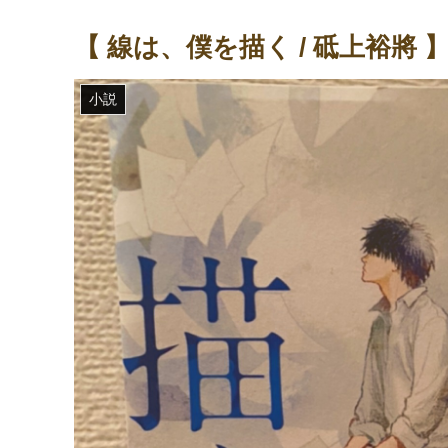
【 線は、僕を描く / 砥上裕將 
小説