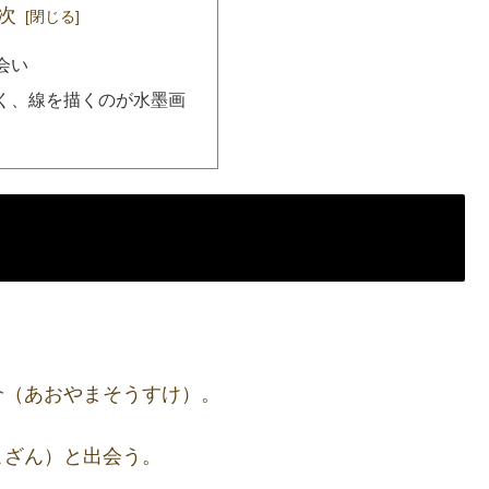
次
会い
く、線を描くのが水墨画
介（あおやまそうすけ）。
こざん）と出会う。