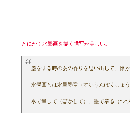
とにかく水墨画を描く描写が美しい。
墨をする時のあの香りを思い出して、懐
水墨画とは水暈墨章（すいうんぼくしょ
水で暈して（ぼかして）、墨で章る（つ