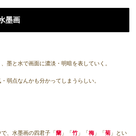
水墨画
く、墨と水で画面に濃淡・明暗を表していく。
気・弱点なんかも分かってしまうらしい。
中で、水墨画の四君子「
蘭
」「
竹
」「
梅
」「
菊
」とい