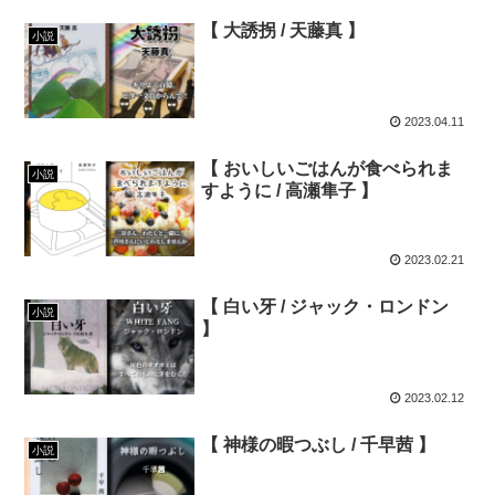
【 大誘拐 / 天藤真 】
小説
2023.04.11
【 おいしいごはんが食べられま
小説
すように / 高瀬隼子 】
2023.02.21
【 白い牙 / ジャック・ロンドン
小説
】
2023.02.12
【 神様の暇つぶし / 千早茜 】
小説