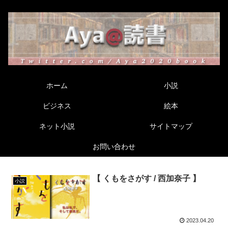
ホーム
小説
ビジネス
絵本
ネット小説
サイトマップ
お問い合わせ
【 くもをさがす / 西加奈子 】
小説
2023.04.20