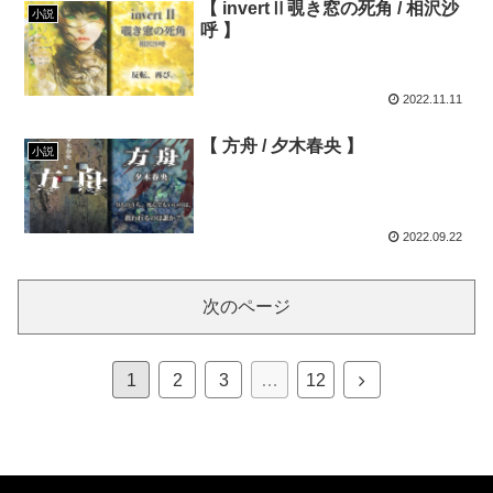
【 invertⅡ覗き窓の死角 / 相沢沙
小説
呼 】
2022.11.11
【 方舟 / 夕木春央 】
小説
2022.09.22
次のページ
1
2
3
…
12