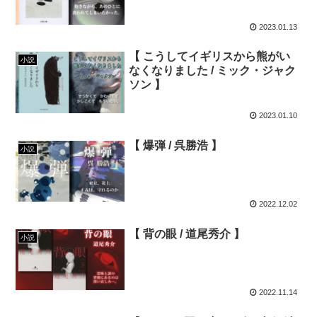
2023.01.13
【 こうしてイギリスから熊がい
小説
なくなりました / ミック・ジャク
ソン 】
2023.01.10
【 爆弾 / 呉勝浩 】
小説
2022.12.02
【 背の眼 / 道尾秀介 】
小説
2022.11.14