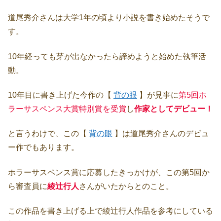
道尾秀介さんは大学1年の頃より小説を書き始めたそうで
す。
10年経っても芽が出なかったら諦めようと始めた執筆活
動。
10年目に書き上げた今作の【
背の眼
】が見事に
第5回ホ
ラーサスペンス大賞特別賞を受賞
し
作家としてデビュー！
と言うわけで、この【
背の眼
】は道尾秀介さんのデビュ
ー作でもあります。
ホラーサスペンス賞に応募したきっかけが、この第5回か
ら審査員に
綾辻行人
さんがいたからとのこと。
この作品を書き上げる上で綾辻行人作品を参考にしている