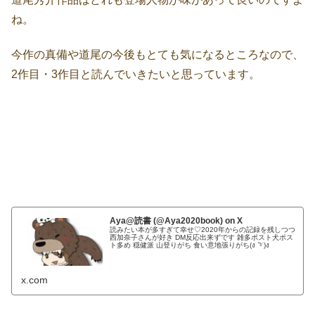
ね。
今作の真備や道尾の今後もとても気になるところなので、
2作目・3作目と読んでいきたいと思っています。
Aya@読書 (@Aya2020book) on X
読みたい本が多すぎて幸せ♡2020年からの記録を残しつつ
西加奈子さんが好き DM反応出来ずです 雑多ポスト犬ポス
ト多め 穏健派 山登りがち 食い意地張りがち(ง ˙᷅ᵌ˙)ง
x.com