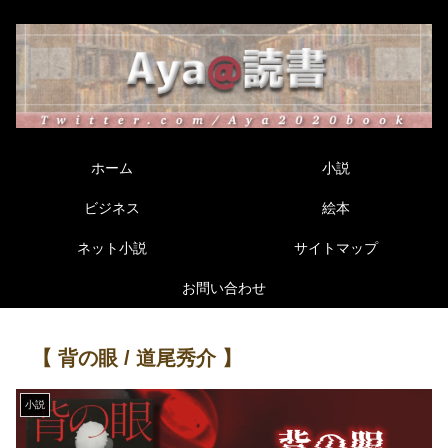
ホーム
小説
ビジネス
絵本
ネット小説
サイトマップ
お問い合わせ
【 背の眼 / 道尾秀介 】
小説