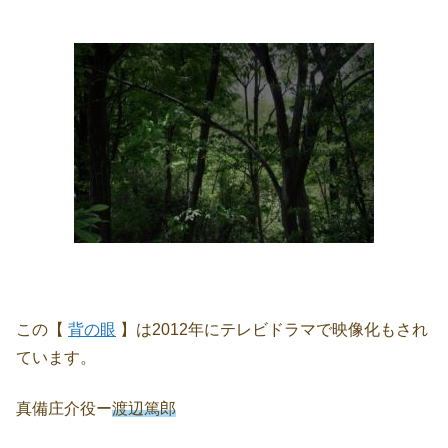
この【
背の眼
】は2012年にテレビドラマで映像化もされ
ています。
真備庄介役ー
渡辺篤郎