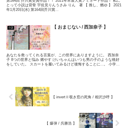
第164回 芥川賞受賞作品！！ 2021年本屋大賞ノミネート作品！ 私に
とって小説は背骨 宇佐見りんうさみ りん 著 【 推し、燃ゆ 】 2021
年1月20日(水) 第164回芥川賞...
【 おまじない / 西加奈子 】
小説
あなたを救ってくれる言葉が、この世界にありますように。 西加奈
子 8つの世界と悩み 燃やす けいちゃんはいつも男の子のような格好
をしていた。 スカートを履いてみるけど後悔することに...。 小学校
の焼却炉のお...
【 invertⅡ覗き窓の死角 / 相沢沙呼 】
【 爆弾 / 呉勝浩 】