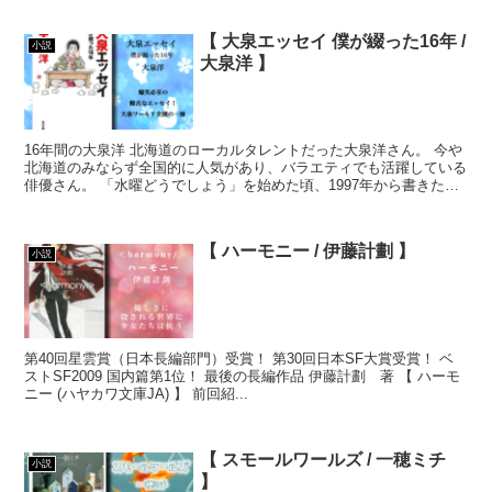
【 大泉エッセイ 僕が綴った16年 /
小説
大泉洋 】
16年間の大泉洋 北海道のローカルタレントだった大泉洋さん。 今や
北海道のみならず全国的に人気があり、バラエティでも活躍している
俳優さん。 「水曜どうでしょう」を始めた頃、1997年から書きた
め...
【 ハーモニー / 伊藤計劃 】
小説
第40回星雲賞（日本長編部門）受賞！ 第30回日本SF大賞受賞！ ベ
ストSF2009 国内篇第1位！ 最後の長編作品 伊藤計劃 著 【 ハーモ
ニー (ハヤカワ文庫JA) 】 前回紹...
【 スモールワールズ / 一穂ミチ
小説
】