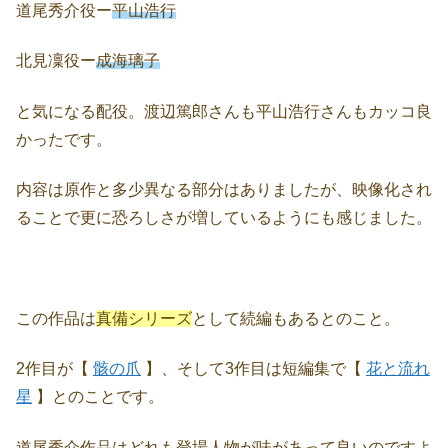
道尾秀介役ー
平山浩行
北見凜役ー
成海璃子
と気になる配役。渡辺篤郎さんも平山浩行さんもカッコ良
かったです。
内容は原作と多少異なる部分はありましたが、映像化され
ることで更に恐ろしさが増しているようにも感じました。
この作品は
真備シリーズ
として続編もあるとのこと。
2作目が【
骸の爪
】、そして3作目は短編集で【
花と流れ
星
】とのことです。
道尾秀介作品はどれも登場人物が味があって良いのですよ