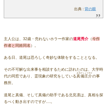
出典 :
背の眼
主人公は、32歳・売れないホラー作家の
道尾秀介
（
今作
作者と同姓同名
）。
ある日、道尾は恐ろしく奇妙な体験をすることとなる。
その不可解な出来事を相談するために訪れたのは、大学時
まきび しょうすけ
代の同窓であり、霊現象の研究をしている
真備庄介
の事
務所。
道尾と真備、そして真備の助手である北見凛は、真相を探
るべく動き出すのですが….。