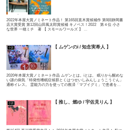
2022年本屋大賞ノミネート作品！ 第165回直木賞候補作 第9回静岡書
店大賞受賞 第12回山田風太郎賞候補 キノベス！2022 第４位 小さ
な世界 一穂ミチ 著 【 スモールワールズ 】 ...
【 ムゲンのi / 知念実希人 】
小説
2020年本屋大賞ノミネート作品 ムゲンとは。iとは。 眠りから醒めな
い謎の病気「特発性嗜眠症候群とくはつせいしみんしょうこうぐん」
通称イレス。 霊能力の力を使っての救済「マブイグミ」で患者を助
け出していく愛衣。 その救済の...
【 推し、燃ゆ / 宇佐見りん 】
小説