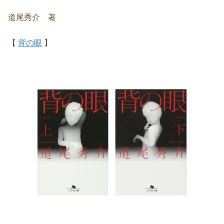
道尾秀介 著
【
背の眼
】