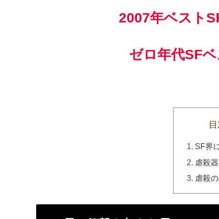
2007年ベストS
ゼロ年代SFベ
目
SF界
虐殺器
虐殺の