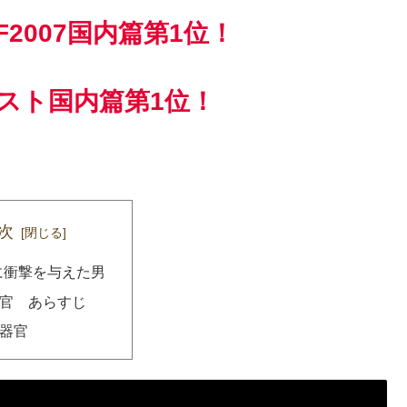
F2007国内篇第1位！
スト国内篇第1位！
次
に衝撃を与えた男
官 あらすじ
器官