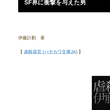
SF界に衝撃を与えた男
伊藤計劃 著
【
虐殺器官 (ハヤカワ文庫JA)
】