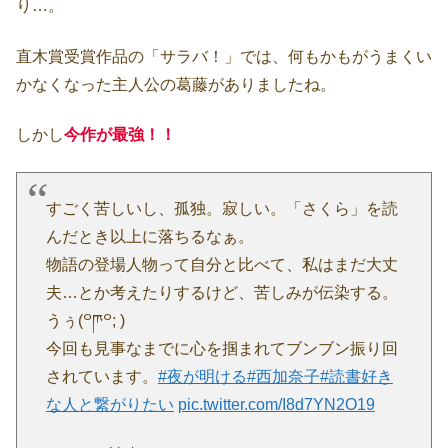
り…。
直木賞受賞作品の「サラバ！」では、何もかもがうまくい
かなくなった主人公の葛藤がありましたね。
しかし
今作が最強！！
すごく苦しいし、孤独。寂しい。「さくら」を読
んだとき以上に落ちるなぁ。
物語の登場人物って自分と比べて、私はまだ大丈
夫…とか考えたりするけど、苦しみが伝染する。
うぅ(꒪ཫ꒪; )
今回も見事なまでに心を掴まれてブンブン振り回
されています。
#夜が明ける
#西加奈子
#読書好き
な人と繋がりたい
pic.twitter.com/I8d7YN2O19