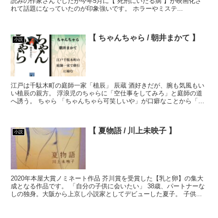
読みの作家さんでしたが今年5月に【 死刑にいたる病 】が映画化さ
れて話題になっていたのが印象強いです。 ホラーやミステ...
【 ちゃんちゃら / 朝井まかて 】
小説
江戸は千駄木町の庭師一家「植辰」 辰蔵 酒好きだが、腕も気風もい
い植辰の親方。 浮浪児のちゃらに「空仕事をしてみろ」と庭師の道
へ誘う。 ちゃら 「ちゃんちゃら可笑しいや」が口癖なことから「ち
ゃら」と名前が付けられた...
【 夏物語 / 川上未映子 】
小説
2020年本屋大賞ノミネート作品 芥川賞を受賞した【乳と卵】の集大
成となる作品です。 「自分の子供に会いたい」 38歳、パートナーな
しの独身。大阪から上京し小説家としてデビューした夏子。 子供...