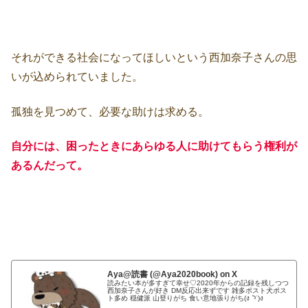
それができる社会になってほしいという西加奈子さんの思
いが込められていました。
孤独を見つめて、必要な助けは求める。
自分には、困ったときにあらゆる人に助けてもらう権利が
あるんだって。
Aya@読書 (@Aya2020book) on X
読みたい本が多すぎて幸せ♡2020年からの記録を残しつつ
西加奈子さんが好き DM反応出来ずです 雑多ポスト犬ポス
ト多め 穏健派 山登りがち 食い意地張りがち(ง ˙᷅ᵌ˙)ง