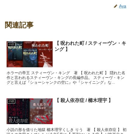
Aya
関連記事
【 呪われた町 / スティーヴン・キ
小説
ング 】
ホラーの帝王 スティーヴン・キング 著 【 呪われた町 】 隠れた名
作と言われるスティーヴン・キングの長編作品。 スティーヴ・キン
グと言えば『ショーシャンクの空に』や『シャイニング』な...
【 殺人依存症 / 櫛木理宇 】
小説
小説の形を借りた地獄 櫛木理宇くしき りう 著 【 殺人依存症 】 初