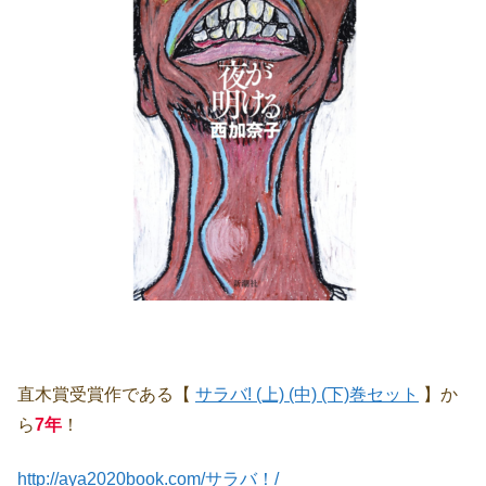
直木賞受賞作である【
サラバ! (上) (中) (下)巻セット
】か
ら
7年
！
http://aya2020book.com/サラバ！/