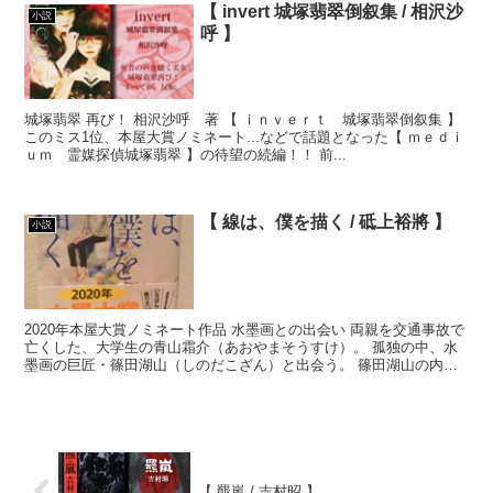
【 invert 城塚翡翠倒叙集 / 相沢沙
小説
呼 】
城塚翡翠 再び！ 相沢沙呼 著 【 ｉｎｖｅｒｔ 城塚翡翠倒叙集 】
このミス1位、本屋大賞ノミネート...などで話題となった【 ｍｅｄｉ
ｕｍ 霊媒探偵城塚翡翠 】の待望の続編！！ 前...
【 線は、僕を描く / 砥上裕將 】
小説
2020年本屋大賞ノミネート作品 水墨画との出会い 両親を交通事故で
亡くした、大学生の青山霜介（あおやまそうすけ）。 孤独の中、水
墨画の巨匠・篠田湖山（しのだこざん）と出会う。 篠田湖山の内弟
子として水墨画に...
【 羆嵐 / 吉村昭 】