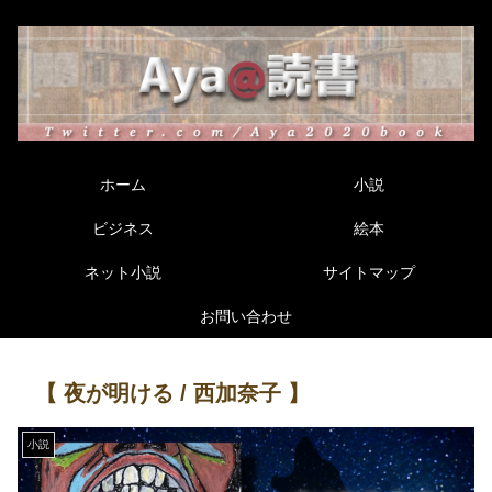
ホーム
小説
ビジネス
絵本
ネット小説
サイトマップ
お問い合わせ
【 夜が明ける / 西加奈子 】
小説