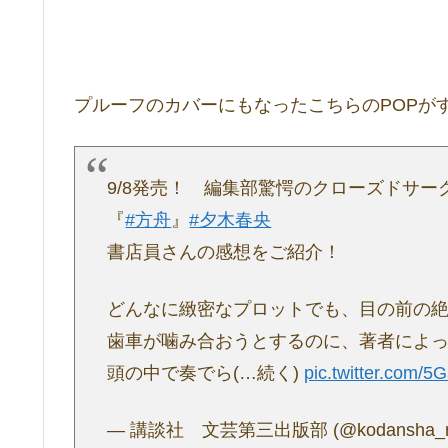
プルーフのカバーにもなったこちらのPOPが
9/8発売！ 編集部驚愕のクローズドサー
『
#方舟
』
#夕木春央
書店員さんの感想をご紹介！
どんなに緻密なプロットでも、目の前の
歯車が噛み合おうとするのに、著者によ
頭の中で奏でら(…続く)
pic.twitter.com/
— 講談社 文芸第三出版部 (@kodansha_no