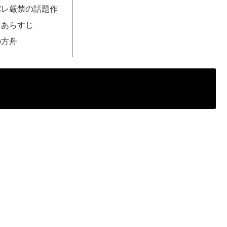
バレ厳禁の話題作
 あらすじ
の方舟