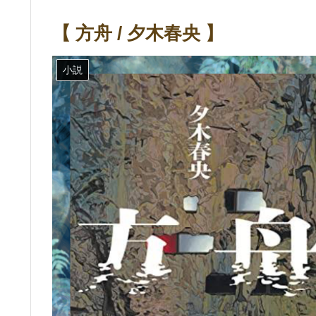
【 方舟 / 夕木春央 】
小説