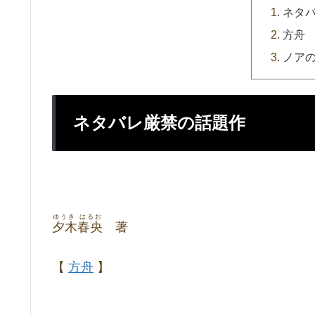
ネタ
方舟
ノア
ネタバレ厳禁の話題作
ゆうき はるお
夕木春央
著
【
方舟
】