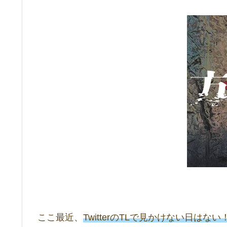
ここ最近、
TwitterのTLで見かけない日はない