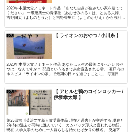
2020年本屋大賞ノミネート作品 「あなた自身が住みたい家を建てて
ください」 一級建築士の青瀬稔（あおせみのる）は、とある夫婦、
吉野陶太（よしのとうた）と吉野香里江（よしのかりえ）から設計を
依頼される。 北からの柔らか...
【 ライオンのおやつ / 小川糸 】
小説
2020年本屋大賞ノミネート作品 あなたは人生の最後に食べたいおや
つは、なんですか？ 33歳という若さで余命宣告される雫。 瀬戸内の
ホスピス「ライオンの家」で最期の日々を過ごすことに。 毎週日曜
日はおやつの時...
【 アヒルと鴨のコインロッカー /
小説
伊坂幸太郎 】
第25回吉川英治文学新人賞受賞作品 現在と過去とが交差する 現在と
2年前の過去が同時に進んでいく、カムバック形式と言われる物語。
現在 大学入学のために一人暮らしを始めたばかりの椎名。 突如アパ