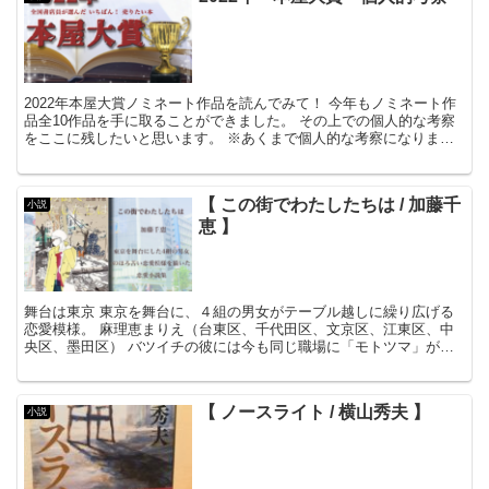
2022年本屋大賞ノミネート作品を読んでみて！ 今年もノミネート作
品全10作品を手に取ることができました。 その上での個人的な考察
をここに残したいと思います。 ※あくまで個人的な考察になりま
す。 ※とても長い...
【 この街でわたしたちは / 加藤千
小説
恵 】
舞台は東京 東京を舞台に、４組の男女がテーブル越しに繰り広げる
恋愛模様。 麻理恵まりえ（台東区、千代田区、文京区、江東区、中
央区、墨田区） バツイチの彼には今も同じ職場に「モトツマ」がい
る。 聞きたいこと...
【 ノースライト / 横山秀夫 】
小説