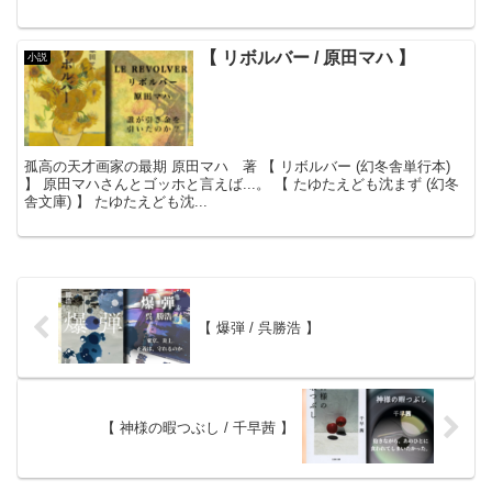
ートの隣人の河崎...
【 リボルバー / 原田マハ 】
小説
孤高の天才画家の最期 原田マハ 著 【 リボルバー (幻冬舎単行本)
】 原田マハさんとゴッホと言えば...。 【 たゆたえども沈まず (幻冬
舎文庫) 】 たゆたえども沈...
【 爆弾 / 呉勝浩 】
【 神様の暇つぶし / 千早茜 】