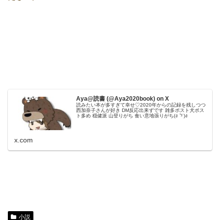
Aya@読書 (@Aya2020book) on X
読みたい本が多すぎて幸せ♡2020年からの記録を残しつつ
西加奈子さんが好き DM反応出来ずです 雑多ポスト犬ポス
ト多め 穏健派 山登りがち 食い意地張りがち(ง ˙᷅ᵌ˙)ง
x.com
小説