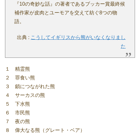
『10の奇妙な話』の著者であるブッカー賞最終候
補作家が皮肉とユーモアを交えて紡ぐ8つの物
語。
出典 :
こうしてイギリスから熊がいなくなりまし
た
１ 精霊熊
２ 罪食い熊
３ 鎖につながれた熊
４ サーカスの熊
５ 下水熊
６ 市民熊
７ 夜の熊
８ 偉大なる熊（グレート・ベア）