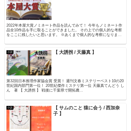
2022年本屋大賞ノミネート作品を読んでみて！ 今年もノミネート作
品全10作品を手に取ることができました。 その上での個人的な考察
をここに残したいと思います。 ※あくまで個人的な考察になりま
す。 ※とても長い...
【 大誘拐 / 天藤真 】
小説
第32回日本推理作家協会賞 受賞！ 週刊文春ミステリーベスト10の20
世紀国内部門第一位！ 20世紀傑作ミステリ第一位 天藤真てんどう し
ん 著 【 大誘拐 】 戦後に千葉県で開拓農...
【 サムのこと 猿に会う / 西加奈
小説
子 】