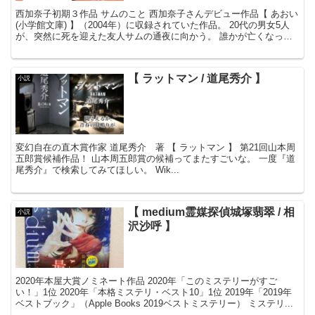
西加奈子初期３作品 サムのこと 西加奈子さんデビュー作品【 あおい
(小学館文庫) 】（2004年）に収録されていた作品。 20代の男女5人
が、突然に死を迎えた友人サムの通夜に向かう。 誰かが亡くなっ
た、日常の変化とは。...
【 ラットマン / 道尾秀介 】
小説
変幻自在の直木賞作家 道尾秀介 著 【 ラットマン 】 第21回山本周
五郎賞候補作品！ 山本周五郎賞の候補ってまたすごいな。 一度『道
尾秀介』で検索してみてほしい。 Wik...
【 medium霊媒探偵城塚翡翠 / 相
小説
沢沙呼 】
2020年本屋大賞ノミネート作品 2020年「このミステリーがすご
い！」1位 2020年「本格ミステリ・ベスト10」1位 2019年「2019年
ベストブック」（Apple Books 2019ベストミステリー） ミステリ...