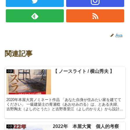
Aya
関連記事
【 ノースライト / 横山秀夫 】
小説
2020年本屋大賞ノミネート作品 「あなた自身が住みたい家を建てて
ください」 一級建築士の青瀬稔（あおせみのる）は、とある夫婦、
吉野陶太（よしのとうた）と吉野香里江（よしのかりえ）から設計を
依頼される。 北からの柔らか...
2022年 本屋大賞 個人的考察
小説